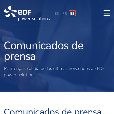
EN
FR
ES
¿Por qué EDF Power Solutions?
Sobre nosotros
Comunicados de
prensa
Qué hacemos
Manténgase al día de las últimas novedades de EDF
Terratenientes
power solutions.
Proveedores
Proyectos
Comunicados de prensa