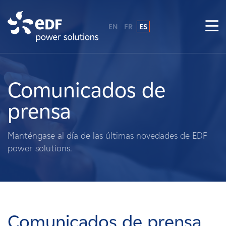
EN
FR
ES
¿Por qué EDF Power Solutions?
Sobre nosotros
Comunicados de
prensa
Qué hacemos
Manténgase al día de las últimas novedades de EDF
Terratenientes
power solutions.
Proveedores
Proyectos
Comunicados de prensa