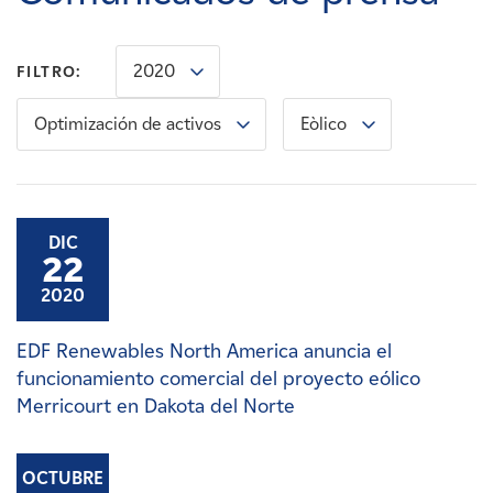
Carreras
2020
FILTRO:
Noticias
Optimización de activos
Eòlico
Contacte con
Afiliados
DIC
22
2020
EDF Renewables North America anuncia el
funcionamiento comercial del proyecto eólico
Merricourt en Dakota del Norte
OCTUBRE