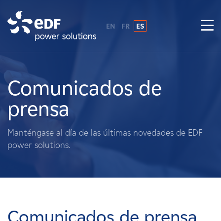
EN
FR
ES
¿Por qué EDF Power Solutions?
Sobre nosotros
Comunicados de
prensa
Qué hacemos
Manténgase al día de las últimas novedades de EDF
Terratenientes
power solutions.
Proveedores
Proyectos
Comunicados de prensa