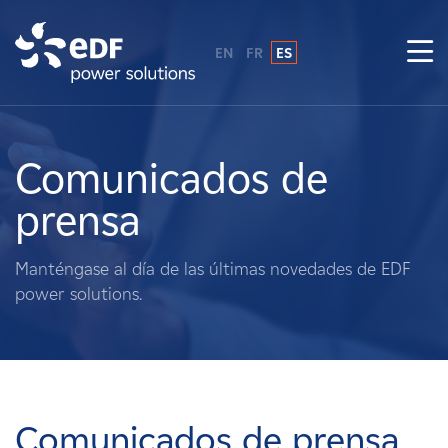
EN
FR
ES
¿Por qué EDF Power Solutions?
Sobre nosotros
Comunicados de
prensa
Qué hacemos
Manténgase al día de las últimas novedades de EDF
Terratenientes
power solutions.
Proveedores
Proyectos
Comunicados de prensa