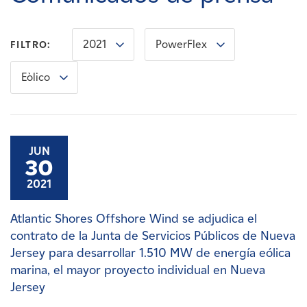
Carreras
2021
PowerFlex
FILTRO:
Noticias
Eòlico
Contacte con
Afiliados
JUN
30
2021
Atlantic Shores Offshore Wind se adjudica el
contrato de la Junta de Servicios Públicos de Nueva
Jersey para desarrollar 1.510 MW de energía eólica
marina, el mayor proyecto individual en Nueva
Jersey