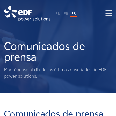
EN
FR
ES
¿Por qué EDF Power Solutions?
Sobre nosotros
Comunicados de
prensa
Qué hacemos
Manténgase al día de las últimas novedades de EDF
Terratenientes
power solutions.
Proveedores
Proyectos
Comunicados de prensa