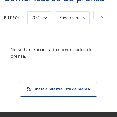
Carreras
2021
PowerFlex
Noticias
FILTRO:
Contacte con
No se han encontrado comunicados de
Afiliados
prensa.
Únase a nuestra lista de prensa