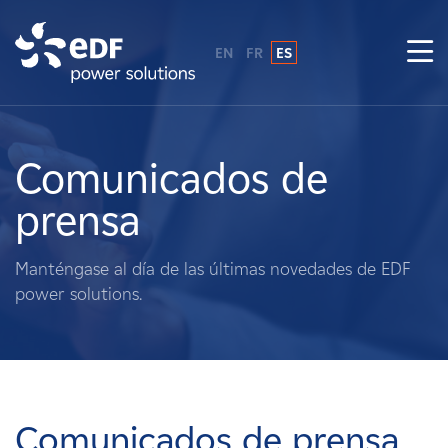
EN
FR
ES
¿Por qué EDF Power Solutions?
Sobre nosotros
Comunicados de
prensa
Qué hacemos
Manténgase al día de las últimas novedades de EDF
Terratenientes
power solutions.
Proveedores
Proyectos
Comunicados de prensa