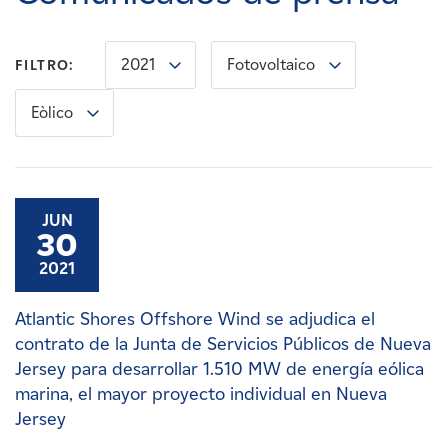
Carreras
2021
Fotovoltaico
FILTRO:
Noticias
Eòlico
Contacte con
Afiliados
JUN
30
2021
Atlantic Shores Offshore Wind se adjudica el
contrato de la Junta de Servicios Públicos de Nueva
Jersey para desarrollar 1.510 MW de energía eólica
marina, el mayor proyecto individual en Nueva
Jersey