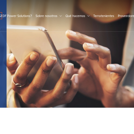
S
 EDF Power Solutions?
Sobre nosotros
Qué hacemos
Terratenientes
Proveedor