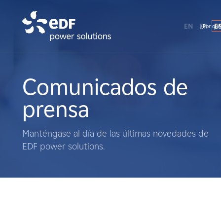
EN
FR
E
¿Por qué
¿Por qué EDF Power Solutions?
Sobre nosotros
Comunicados de
prensa
Qué hacemos
Manténgase al día de las últimas novedades de
Terratenientes
EDF power solutions.
Proveedores
Proyectos