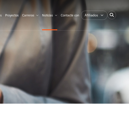
Afiliados
es
Proyectos
Carreras
Noticias
Contacte con