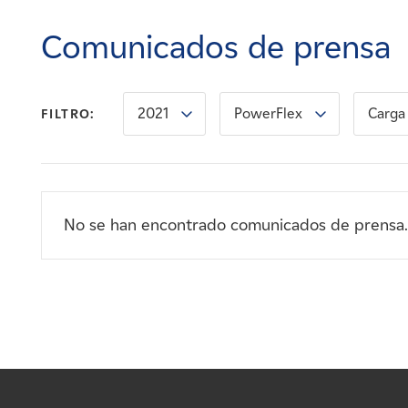
Carreras
Comunicados de prensa
Noticias
2021
PowerFlex
Carga 
FILTRO:
Contacte con
Afiliados
No se han encontrado comunicados de prensa.