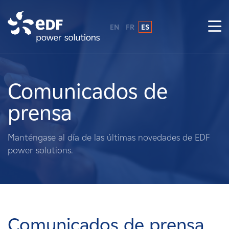
EN
FR
ES
¿Por qué EDF Power Solutions?
Sobre nosotros
Comunicados de
prensa
Qué hacemos
Manténgase al día de las últimas novedades de EDF
Terratenientes
power solutions.
Proveedores
Proyectos
Comunicados de prensa