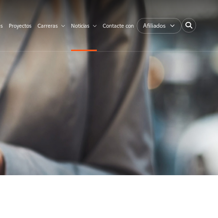
Afiliados
es
Proyectos
Carreras
Noticias
Contacte con