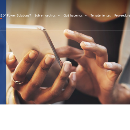
S
 EDF Power Solutions?
Sobre nosotros
Qué hacemos
Terratenientes
Proveedor