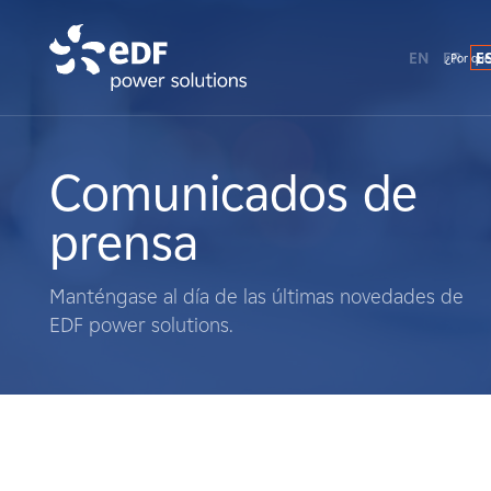
EN
FR
E
¿Por qué
¿Por qué EDF Power Solutions?
Sobre nosotros
Comunicados de
prensa
Qué hacemos
Manténgase al día de las últimas novedades de
Terratenientes
EDF power solutions.
Proveedores
Proyectos