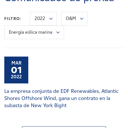
Carreras
2022
O&M
FILTRO:
Noticias
Energía eólica marina
Contacte con
Afiliados
MAR
01
2022
La empresa conjunta de EDF Renewables, Atlantic
Shores Offshore Wind, gana un contrato en la
subasta de New York Bight