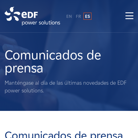
EN
FR
ES
¿Por qué EDF Power Solutions?
Sobre nosotros
Comunicados de
prensa
Qué hacemos
Manténgase al día de las últimas novedades de EDF
Terratenientes
power solutions.
Proveedores
Proyectos
Comunicados de prensa