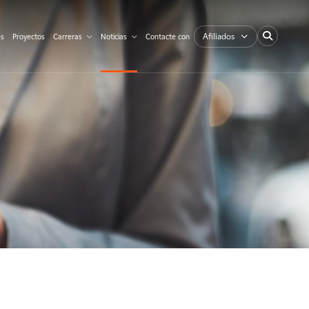
Afiliados
es
Proyectos
Carreras
Noticias
Contacte con