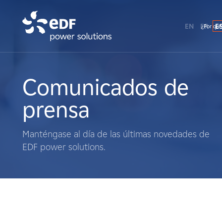
EN
FR
E
¿Por qué
¿Por qué EDF Power Solutions?
Sobre nosotros
Comunicados de
prensa
Qué hacemos
Manténgase al día de las últimas novedades de
Terratenientes
EDF power solutions.
Proveedores
Proyectos