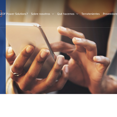
S
 EDF Power Solutions?
Sobre nosotros
Qué hacemos
Terratenientes
Proveedor