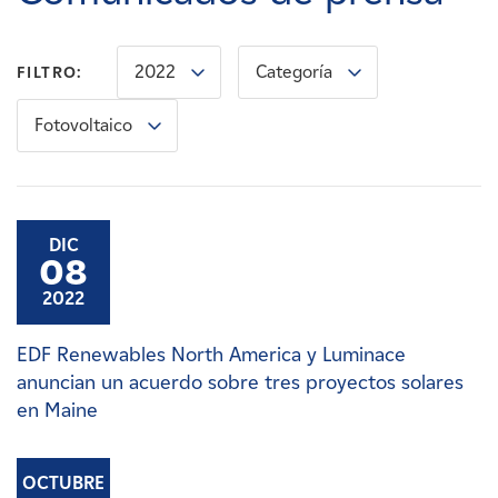
Carreras
2022
Categoría
FILTRO:
Noticias
Fotovoltaico
Contacte con
Afiliados
DIC
08
2022
EDF Renewables North America y Luminace
anuncian un acuerdo sobre tres proyectos solares
en Maine
OCTUBRE