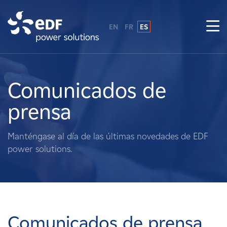
EN
FR
ES
¿Por qué EDF Power Solutions?
Sobre nosotros
Comunicados de
prensa
Qué hacemos
Manténgase al día de las últimas novedades de EDF
Terratenientes
power solutions.
Proveedores
Proyectos
Comunicados de prensa