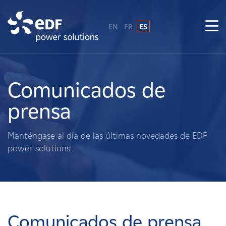
EN
FR
ES
¿Por qué EDF Power Solutions?
Sobre nosotros
Comunicados de
prensa
Qué hacemos
Manténgase al día de las últimas novedades de EDF
Terratenientes
power solutions.
Proveedores
Proyectos
Comunicados de prensa