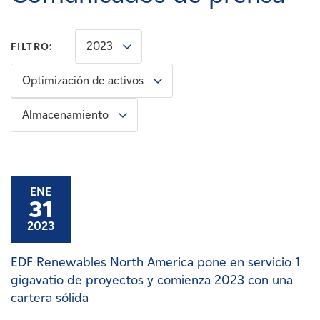
Carreras
2023
FILTRO:
Noticias
Optimización de activos
Contacte con
Almacenamiento
Afiliados
ENE
31
2023
EDF Renewables North America pone en servicio 1
gigavatio de proyectos y comienza 2023 con una
cartera sólida