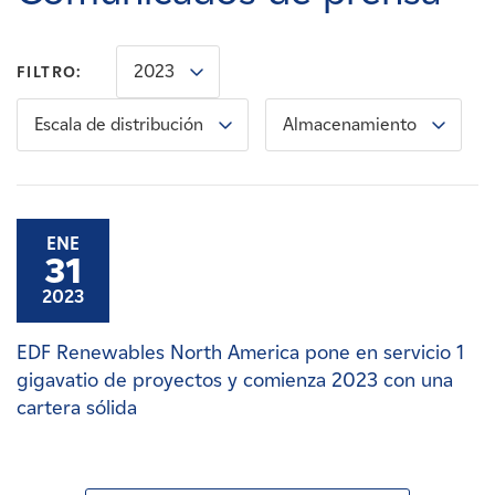
Carreras
2023
FILTRO:
Noticias
Escala de distribución
Almacenamiento
Contacte con
Afiliados
ENE
31
2023
EDF Renewables North America pone en servicio 1
gigavatio de proyectos y comienza 2023 con una
cartera sólida