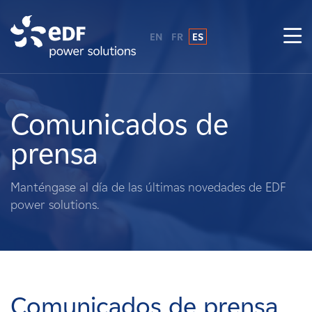
EN
FR
ES
¿Por qué EDF Power Solutions?
Sobre nosotros
Comunicados de
prensa
Qué hacemos
Manténgase al día de las últimas novedades de EDF
Terratenientes
power solutions.
Proveedores
Proyectos
Comunicados de prensa