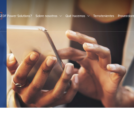
S
 EDF Power Solutions?
Sobre nosotros
Qué hacemos
Terratenientes
Proveedor