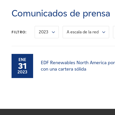
Carreras
Comunicados de prensa
Noticias
2023
A escala de la red
FILTRO:
Contacte con
Afiliados
ENE
EDF Renewables North America pone
31
con una cartera sólida
2023