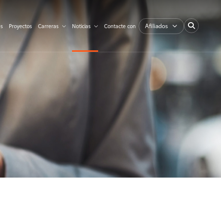
Afiliados
es
Proyectos
Carreras
Noticias
Contacte con