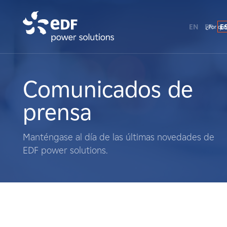
EN
FR
E
¿Por qué
¿Por qué EDF Power Solutions?
Sobre nosotros
Comunicados de
prensa
Qué hacemos
Manténgase al día de las últimas novedades de
Terratenientes
EDF power solutions.
Proveedores
Proyectos