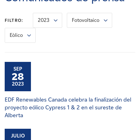
Carreras
2023
Fotovoltaico
FILTRO:
Noticias
Eòlico
Contacte con
Afiliados
SEP
28
2023
EDF Renewables Canada celebra la finalización del
proyecto eólico Cypress 1 & 2 en el sureste de
Alberta
JULIO