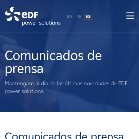
EN
FR
ES
¿Por qué EDF Power Solutions?
Sobre nosotros
Comunicados de
prensa
Qué hacemos
Manténgase al día de las últimas novedades de EDF
Terratenientes
power solutions.
Proveedores
Proyectos
Comunicados de prensa