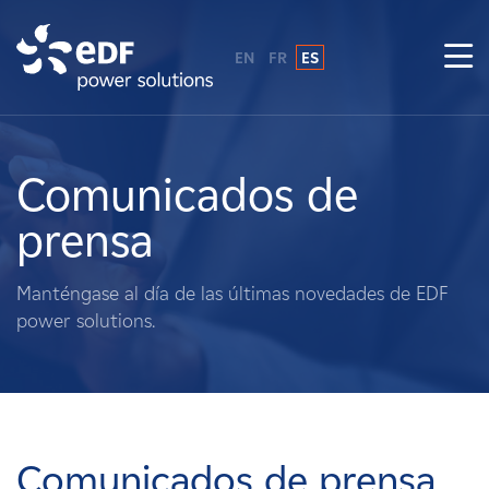
EN
FR
ES
¿Por qué EDF Power Solutions?
Sobre nosotros
Comunicados de
prensa
Qué hacemos
Manténgase al día de las últimas novedades de EDF
Terratenientes
power solutions.
Proveedores
Proyectos
Comunicados de prensa