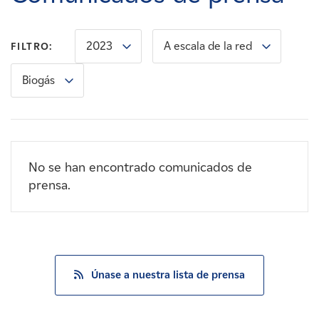
Carreras
2023
A escala de la red
FILTRO:
Noticias
Biogás
Contacte con
Afiliados
No se han encontrado comunicados de
prensa.
Únase a nuestra lista de prensa