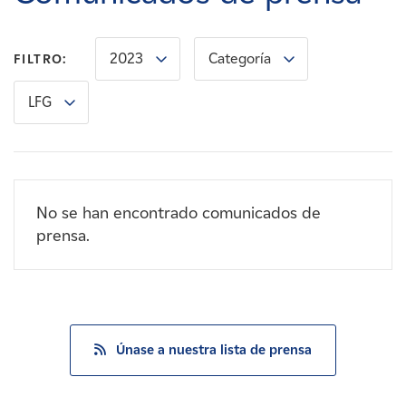
Carreras
2023
Categoría
FILTRO:
Noticias
LFG
Contacte con
Afiliados
No se han encontrado comunicados de
prensa.
Únase a nuestra lista de prensa