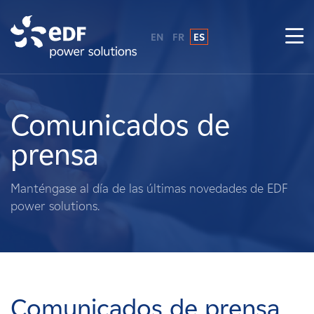
EN
FR
ES
¿Por qué EDF Power Solutions?
Sobre nosotros
Comunicados de
prensa
Qué hacemos
Manténgase al día de las últimas novedades de EDF
Terratenientes
power solutions.
Proveedores
Proyectos
Comunicados de prensa