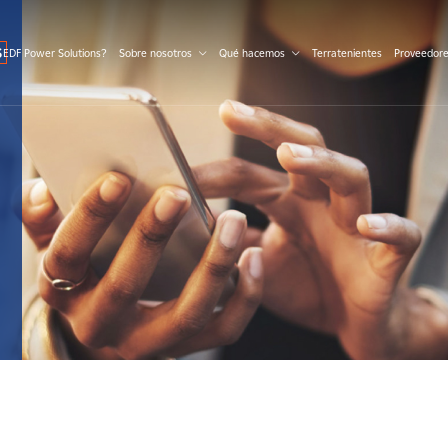
S
 EDF Power Solutions?
Sobre nosotros
Qué hacemos
Terratenientes
Proveedor