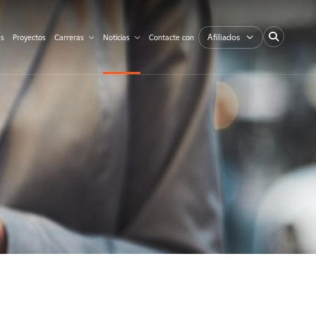
Afiliados
es
Proyectos
Carreras
Noticias
Contacte con