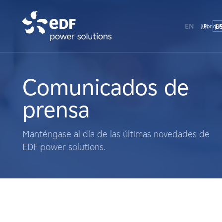
EN
FR
E
¿Por qué
¿Por qué EDF Power Solutions?
Sobre nosotros
Comunicados de
prensa
Qué hacemos
Manténgase al día de las últimas novedades de
Terratenientes
EDF power solutions.
Proveedores
Proyectos