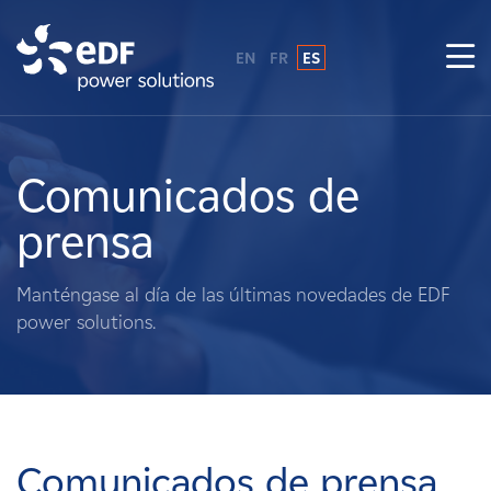
EN
FR
ES
¿Por qué EDF Power Solutions?
Sobre nosotros
Comunicados de
prensa
Qué hacemos
Manténgase al día de las últimas novedades de EDF
Terratenientes
power solutions.
Proveedores
Proyectos
Comunicados de prensa