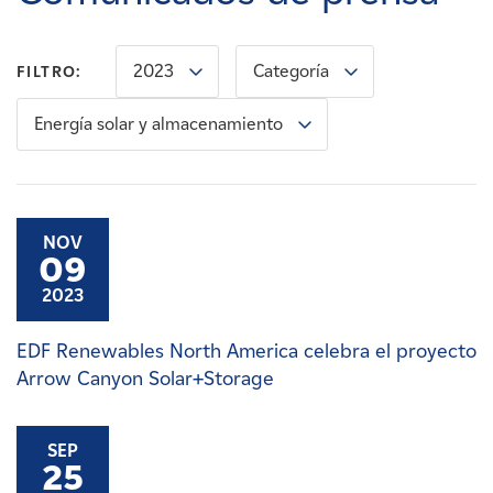
Carreras
2023
Categoría
FILTRO:
Noticias
Energía solar y almacenamiento
Contacte con
Afiliados
NOV
09
2023
EDF Renewables North America celebra el proyecto
Arrow Canyon Solar+Storage
SEP
25