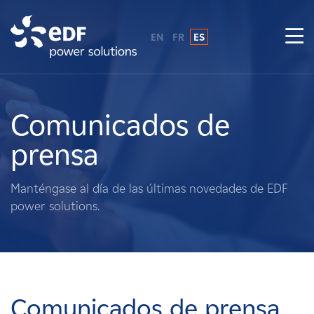
EN
FR
ES
¿Por qué EDF Power Solutions?
Sobre nosotros
Comunicados de
prensa
Qué hacemos
Manténgase al día de las últimas novedades de EDF
Terratenientes
power solutions.
Proveedores
Proyectos
Comunicados de prensa