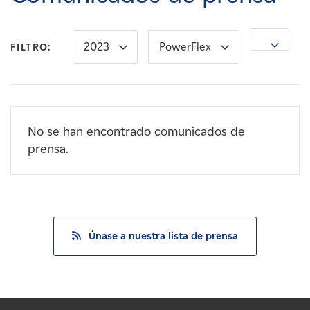
Carreras
2023
PowerFlex
Noticias
FILTRO:
Contacte con
No se han encontrado comunicados de
Afiliados
prensa.
Únase a nuestra lista de prensa