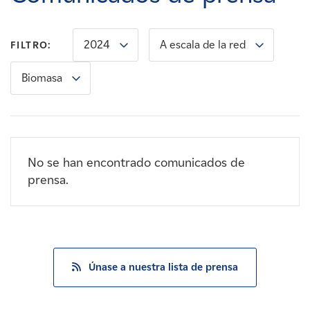
Carreras
2024
A escala de la red
FILTRO:
Noticias
Biomasa
Contacte con
Afiliados
No se han encontrado comunicados de
prensa.
Únase a nuestra lista de prensa