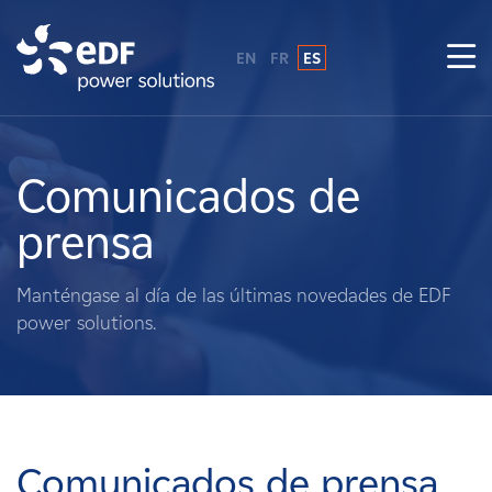
EN
FR
ES
¿Por qué EDF Power Solutions?
Sobre nosotros
Comunicados de
prensa
Qué hacemos
Manténgase al día de las últimas novedades de EDF
Terratenientes
power solutions.
Proveedores
Proyectos
Comunicados de prensa