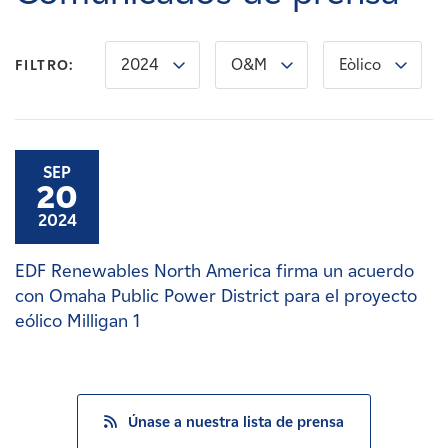
Carreras
2024
O&M
Eòlico
FILTRO:
Noticias
Contacte con
SEP
20
Afiliados
2024
EDF Renewables North America firma un acuerdo
con Omaha Public Power District para el proyecto
eólico Milligan 1
Únase a nuestra lista de prensa