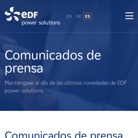
EN
FR
ES
¿Por qué EDF Power Solutions?
Sobre nosotros
Comunicados de
prensa
Qué hacemos
Manténgase al día de las últimas novedades de EDF
Terratenientes
power solutions.
Proveedores
Proyectos
Comunicados de prensa