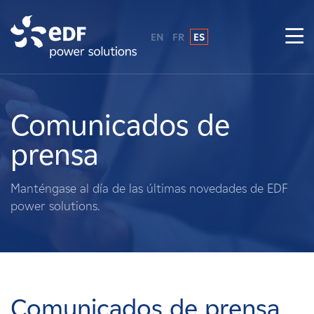
EN
FR
ES
¿Por qué EDF Power Solutions?
Sobre nosotros
Comunicados de
prensa
Qué hacemos
Manténgase al día de las últimas novedades de EDF
Terratenientes
power solutions.
Proveedores
Proyectos
Comunicados de prensa