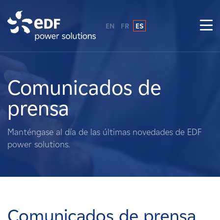
EN
FR
ES
¿Por qué EDF Power Solutions?
Sobre nosotros
Comunicados de
prensa
Qué hacemos
Manténgase al día de las últimas novedades de EDF
Terratenientes
power solutions.
Proveedores
Proyectos
Comunicados de prensa