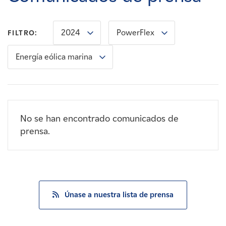
Carreras
2024
PowerFlex
FILTRO:
Noticias
Energía eólica marina
Contacte con
Afiliados
No se han encontrado comunicados de
prensa.
Únase a nuestra lista de prensa