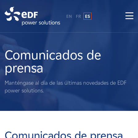
EN
FR
ES
¿Por qué EDF Power Solutions?
Sobre nosotros
Comunicados de
prensa
Qué hacemos
Manténgase al día de las últimas novedades de EDF
Terratenientes
power solutions.
Proveedores
Proyectos
Comunicados de prensa