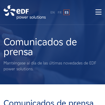
EN
FR
ES
¿Por qué EDF Power Solutions?
Sobre nosotros
Comunicados de
prensa
Qué hacemos
Manténgase al día de las últimas novedades de EDF
Terratenientes
power solutions.
Proveedores
Proyectos
Comunicados de prensa