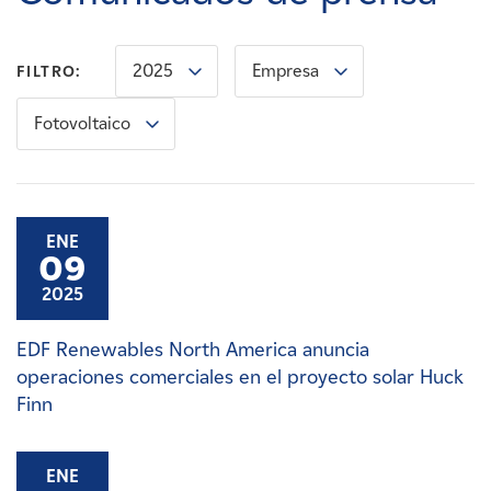
Carreras
2025
Empresa
FILTRO:
Noticias
Fotovoltaico
Contacte con
Afiliados
ENE
09
2025
EDF Renewables North America anuncia
operaciones comerciales en el proyecto solar Huck
Finn
ENE