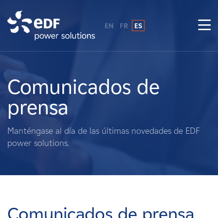
EN
FR
ES
¿Por qué EDF Power Solutions?
Sobre nosotros
Comunicados de
prensa
Qué hacemos
Manténgase al día de las últimas novedades de EDF
Terratenientes
power solutions.
Proveedores
Proyectos
Comunicados de prensa