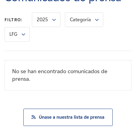
Carreras
2025
Categoría
FILTRO:
Noticias
LFG
Contacte con
Afiliados
No se han encontrado comunicados de
prensa.
Únase a nuestra lista de prensa