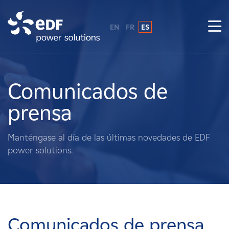
EN
FR
ES
¿Por qué EDF Power Solutions?
Sobre nosotros
Comunicados de
prensa
Qué hacemos
Manténgase al día de las últimas novedades de EDF
Terratenientes
power solutions.
Proveedores
Proyectos
Comunicados de prensa