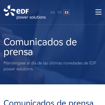
EN
FR
ES
¿Por qué EDF Power Solutions?
Sobre nosotros
Comunicados de
prensa
Qué hacemos
Manténgase al día de las últimas novedades de EDF
Terratenientes
power solutions.
Proveedores
Proyectos
Comunicados de prensa