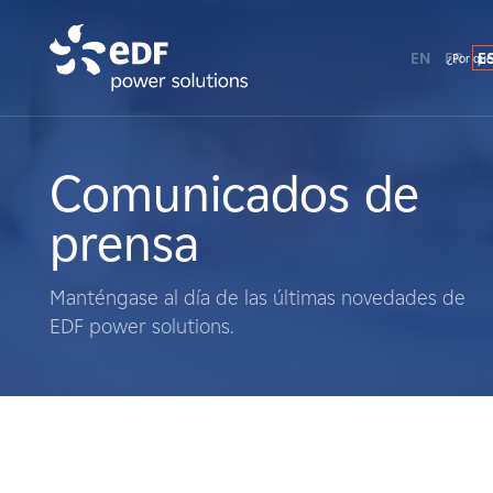
EN
FR
E
¿Por qué
¿Por qué EDF Power Solutions?
Sobre nosotros
Comunicados de
prensa
Qué hacemos
Manténgase al día de las últimas novedades de
Terratenientes
EDF power solutions.
Proveedores
Proyectos