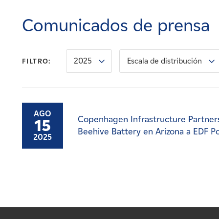
Carreras
Comunicados de prensa
Noticias
2025
Escala de distribución
FILTRO:
Contacte con
Afiliados
AGO
Copenhagen Infrastructure Partner
15
Beehive Battery en Arizona a EDF P
2025