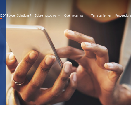
S
 EDF Power Solutions?
Sobre nosotros
Qué hacemos
Terratenientes
Proveedor