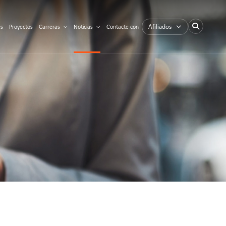
Afiliados
es
Proyectos
Carreras
Noticias
Contacte con