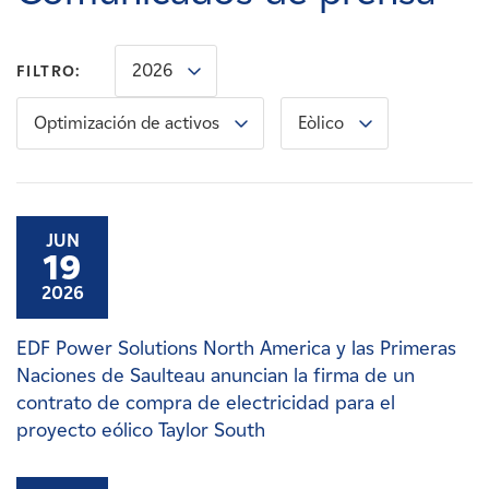
Carreras
2026
FILTRO:
Noticias
Optimización de activos
Eòlico
Contacte con
Afiliados
JUN
19
2026
EDF Power Solutions North America y las Primeras
Naciones de Saulteau anuncian la firma de un
contrato de compra de electricidad para el
proyecto eólico Taylor South