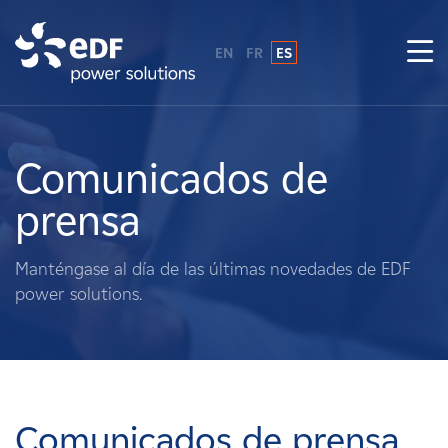
EN
FR
ES
¿Por qué EDF Power Solutions?
Sobre nosotros
Comunicados de
prensa
Qué hacemos
Manténgase al día de las últimas novedades de EDF
Terratenientes
power solutions.
Proveedores
Proyectos
Comunicados de prensa