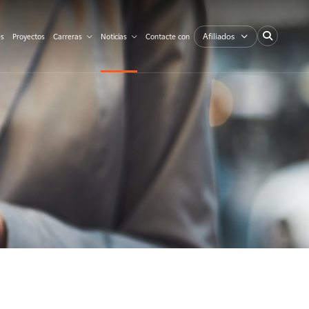
Afiliados
es
Proyectos
Carreras
Noticias
Contacte con