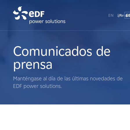
EN
FR
E
¿Por qué
¿Por qué EDF Power Solutions?
Sobre nosotros
Comunicados de
prensa
Qué hacemos
Manténgase al día de las últimas novedades de
Terratenientes
EDF power solutions.
Proveedores
Proyectos