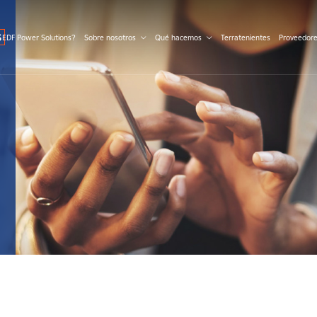
S
 EDF Power Solutions?
Sobre nosotros
Qué hacemos
Terratenientes
Proveedor