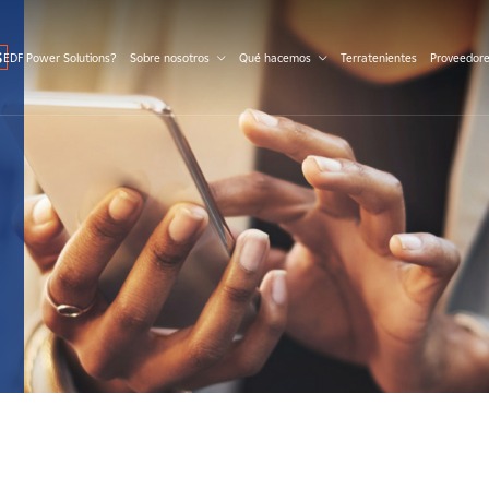
S
 EDF Power Solutions?
Sobre nosotros
Qué hacemos
Terratenientes
Proveedor