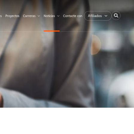
Afiliados
es
Proyectos
Carreras
Noticias
Contacte con