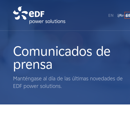
EN
FR
E
¿Por qué
¿Por qué EDF Power Solutions?
Sobre nosotros
Comunicados de
prensa
Qué hacemos
Manténgase al día de las últimas novedades de
Terratenientes
EDF power solutions.
Proveedores
Proyectos