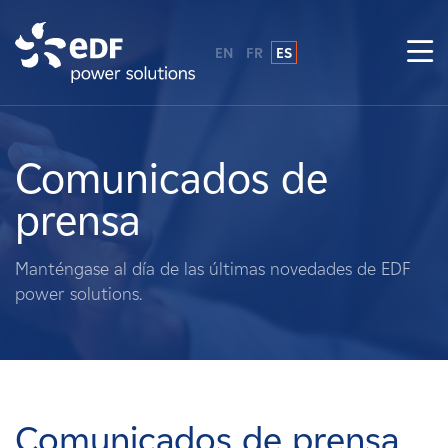
EN
FR
ES
¿Por qué EDF Power Solutions?
Sobre nosotros
Comunicados de
prensa
Qué hacemos
Manténgase al día de las últimas novedades de EDF
Terratenientes
power solutions.
Proveedores
Proyectos
Comunicados de prensa