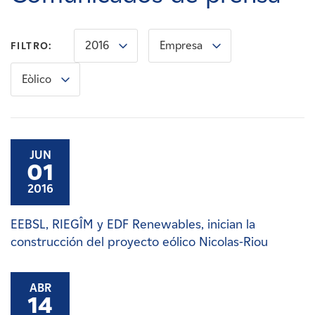
Carreras
2016
Empresa
FILTRO:
Noticias
Eòlico
Contacte con
Afiliados
JUN
01
2016
EEBSL, RIEGÎM y EDF Renewables, inician la
construcción del proyecto eólico Nicolas-Riou
ABR
14