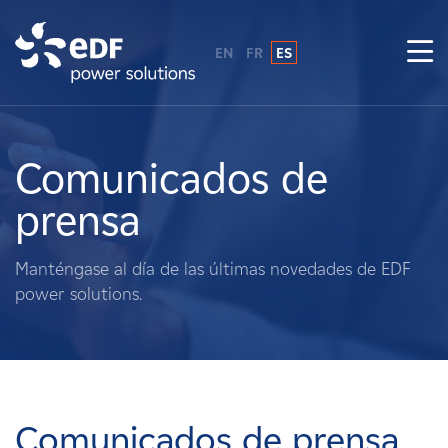
EN
FR
ES
¿Por qué EDF Power Solutions?
Sobre nosotros
Comunicados de
prensa
Qué hacemos
Manténgase al día de las últimas novedades de EDF
Terratenientes
power solutions.
Proveedores
Proyectos
Comunicados de prensa