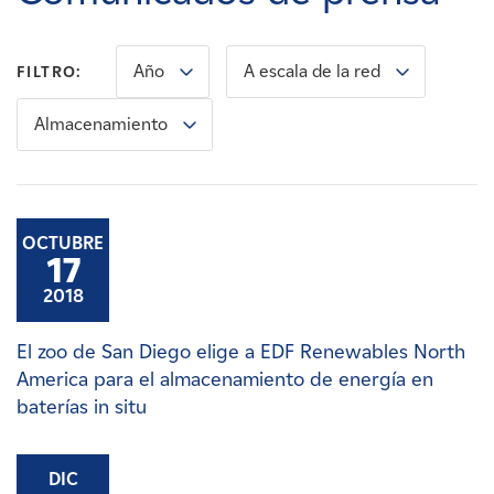
Carreras
Año
A escala de la red
FILTRO:
Noticias
Almacenamiento
Contacte con
Afiliados
OCTUBRE
17
2018
El zoo de San Diego elige a EDF Renewables North
America para el almacenamiento de energía en
baterías in situ
DIC