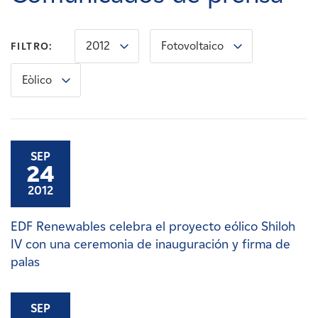
Carreras
2012
Fotovoltaico
FILTRO:
Noticias
Eòlico
Contacte con
Afiliados
SEP
24
2012
EDF Renewables celebra el proyecto eólico Shiloh
IV con una ceremonia de inauguración y firma de
palas
SEP