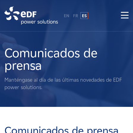
EN
FR
ES
¿Por qué EDF Power Solutions?
Sobre nosotros
Comunicados de
prensa
Qué hacemos
Manténgase al día de las últimas novedades de EDF
Terratenientes
power solutions.
Proveedores
Proyectos
Comunicados de prensa