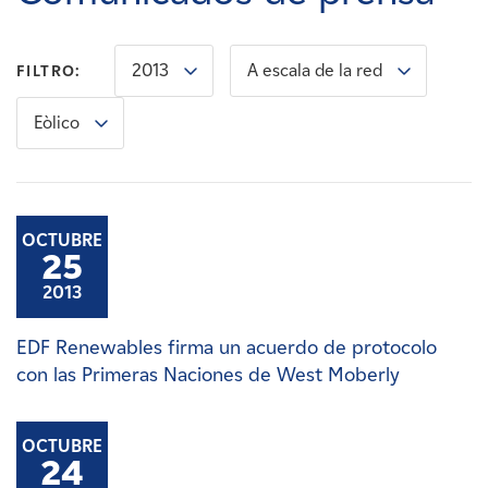
Carreras
2013
A escala de la red
FILTRO:
Noticias
Eòlico
Contacte con
Afiliados
OCTUBRE
25
2013
EDF Renewables firma un acuerdo de protocolo
con las Primeras Naciones de West Moberly
OCTUBRE
24