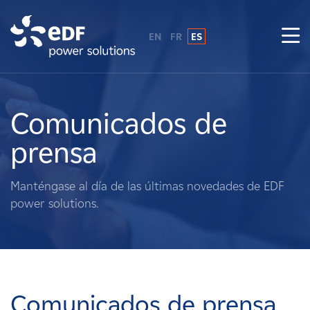
EN
FR
ES
¿Por qué EDF Power Solutions?
Sobre nosotros
Comunicados de
prensa
Qué hacemos
Manténgase al día de las últimas novedades de EDF
Terratenientes
power solutions.
Proveedores
Proyectos
Comunicados de prensa