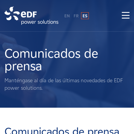
EN
FR
ES
¿Por qué EDF Power Solutions?
Sobre nosotros
Comunicados de
prensa
Qué hacemos
Manténgase al día de las últimas novedades de EDF
Terratenientes
power solutions.
Proveedores
Proyectos
Comunicados de prensa