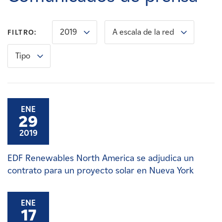
Carreras
2019
A escala de la red
FILTRO:
Noticias
Tipo
Contacte con
Afiliados
ENE
29
2019
EDF Renewables North America se adjudica un
contrato para un proyecto solar en Nueva York
ENE
17