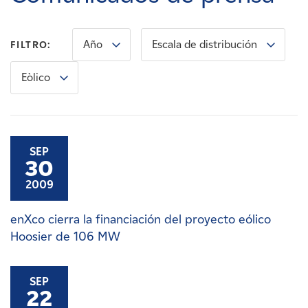
Carreras
Año
Escala de distribución
FILTRO:
Noticias
Eòlico
Contacte con
Afiliados
SEP
30
2009
enXco cierra la financiación del proyecto eólico
Hoosier de 106 MW
SEP
22