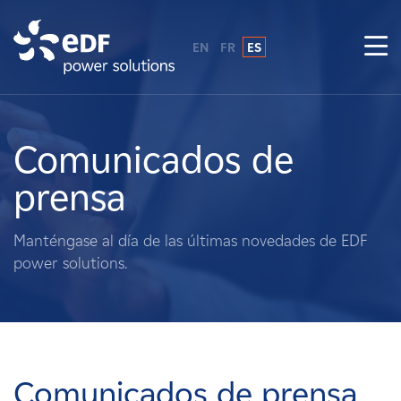
EN
FR
ES
¿Por qué EDF Power Solutions?
Sobre nosotros
Comunicados de
prensa
Qué hacemos
Manténgase al día de las últimas novedades de EDF
Terratenientes
power solutions.
Proveedores
Proyectos
Comunicados de prensa