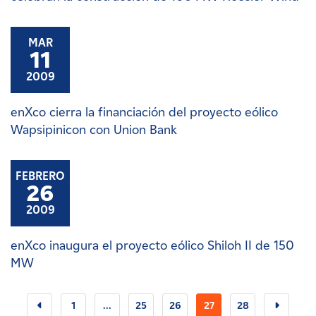
MAR
11
2009
enXco cierra la financiación del proyecto eólico
Wapsipinicon con Union Bank
FEBRERO
26
2009
enXco inaugura el proyecto eólico Shiloh II de 150
MW
1
...
25
26
27
28