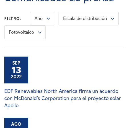
Carreras
Año
Escala de distribución
FILTRO:
Noticias
Fotovoltaico
Contacte con
Afiliados
SEP
13
2022
EDF Renewables North America firma un acuerdo
con McDonald's Corporation para el proyecto solar
Apollo
AGO