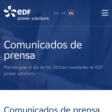
EN
FR
ES
¿Por qué EDF Power Solutions?
Sobre nosotros
Comunicados de
prensa
Qué hacemos
Manténgase al día de las últimas novedades de EDF
Terratenientes
power solutions.
Proveedores
Proyectos
Comunicados de prensa