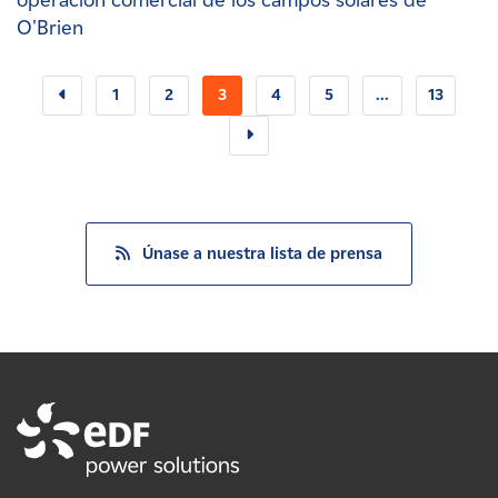
operación comercial de los campos solares de
O'Brien
1
2
3
4
5
...
13
Únase a nuestra lista de prensa