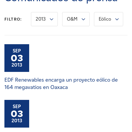
Carreras
2013
O&M
Eòlico
FILTRO:
Noticias
Contacte con
SEP
03
Afiliados
2013
EDF Renewables encarga un proyecto eólico de
164 megavatios en Oaxaca
SEP
03
2013