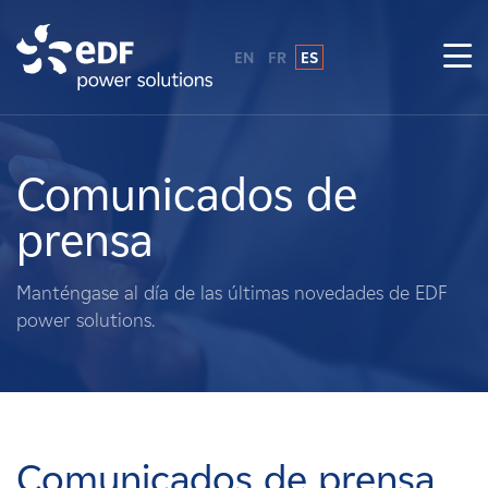
EN
FR
ES
¿Por qué EDF Power Solutions?
Sobre nosotros
Comunicados de
prensa
Qué hacemos
Manténgase al día de las últimas novedades de EDF
Terratenientes
power solutions.
Proveedores
Proyectos
Comunicados de prensa