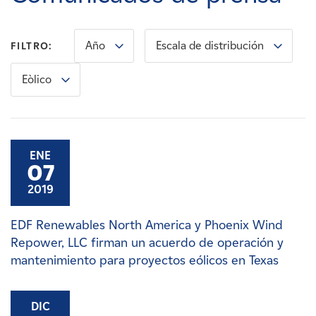
Carreras
Año
Escala de distribución
FILTRO:
Noticias
Eòlico
Contacte con
Afiliados
ENE
07
2019
EDF Renewables North America y Phoenix Wind
Repower, LLC firman un acuerdo de operación y
mantenimiento para proyectos eólicos en Texas
DIC