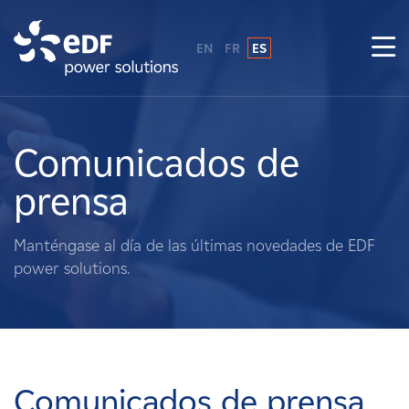
EN
FR
ES
¿Por qué EDF Power Solutions?
Sobre nosotros
Comunicados de
prensa
Qué hacemos
Manténgase al día de las últimas novedades de EDF
Terratenientes
power solutions.
Proveedores
Proyectos
Comunicados de prensa