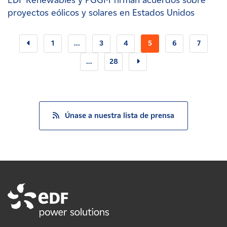
EDF Renewables y PGGM firman acuerdos sobre
proyectos eólicos y solares en Estados Unidos
1
...
3
4
5
6
7
...
28
Únase a nuestra lista de prensa