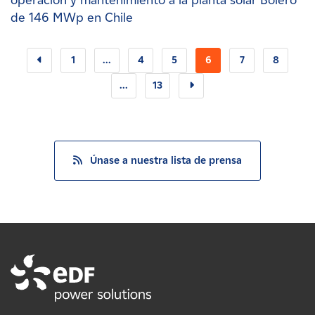
operación y mantenimiento a la planta solar Bolero
de 146 MWp en Chile
1
...
4
5
6
7
8
...
13
Únase a nuestra lista de prensa