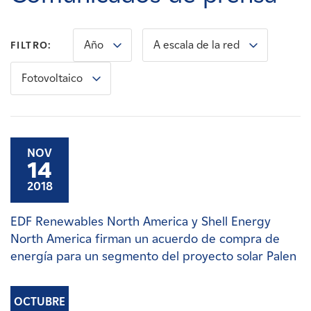
Carreras
Año
A escala de la red
FILTRO:
Noticias
Fotovoltaico
Contacte con
Afiliados
NOV
14
2018
EDF Renewables North America y Shell Energy
North America firman un acuerdo de compra de
energía para un segmento del proyecto solar Palen
OCTUBRE