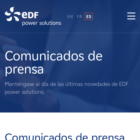
EN
FR
ES
¿Por qué EDF Power Solutions?
Sobre nosotros
Comunicados de
prensa
Qué hacemos
Manténgase al día de las últimas novedades de EDF
Terratenientes
power solutions.
Proveedores
Proyectos
Comunicados de prensa