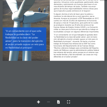
ejecutivo. Actuamos como guardianes, gestionando estas 
demandas y optimizando sus horarios para hacer el uso 
más eficiente del tiempo de todos. 
También
nos
encar
-
gamos
de muchas responsabilidades menos críticas para 
que el ejecutivo pueda centrarse en el negocio".
Si alguien domina el arte de hacer girar los platos y 
mantener la vida laboral de su socio ejecutivo, esa es 
Amanda. Aunque se incorporó a EDF Renewables en 2017, 
cuenta con más de 20 años de experiencia en 
funciones
de 
apoyo a más de 10 ejecutivos, gran parte de los cuales 
se produjeron durante sus 20 años de carrera en las 
Fuerzas Aéreas de Estados Unidos (USAF), y su formación 
militar es clave para la forma en que aborda su trabajo en 
"A un comandante con el que solía 
la actualidad, aunque con algunas diferencias importantes.
trabajar le gustaba decir: "La 
"A un comandante con el que trabajaba le gustaba decir: 
'La flexibilidad es la clave del poder aéreo', 
pero
la   transi
-
flexibilidad es la clave del poder 
ción
del ejército al sector privado supuso un reto para mi 
aéreo", pero la transición del ejército 
flexibilidad al principio", recuerda. De hecho, el primer 
trabajo de Amanda tras retirarse de la USAF fue como 
al sector privado supuso un reto para 
funcionaria del Departamento de las Fuerzas Aéreas. 
mi flexibilidad al principio".
"Muchos veteranos trabajan para 
contratistas
del 
Departa
-
mento 
de Defensa o para la administración pública federal 
tras retirarse del servicio activo porque es un entorno que 
les resulta familiar y fácil de entender. Las cosas son muy 
diferentes en el sector privado".