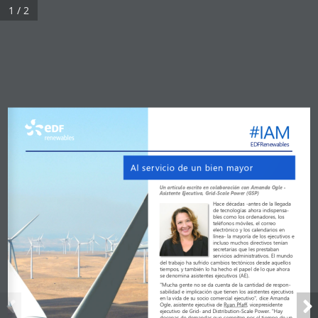
1 / 2
#IAM
EDFRenewables
Al servicio de un bien mayor
Un artículo escrito en colaboración con Amanda Ogle 
-
Asistente Ejecutiva, Grid
-Scale Power (GSP
)
Hace décadas 
-antes de la llegada 
de 
tecnologías
ahora
indispensa
-
bles
como los ordenadores, los 
teléfonos móviles, el correo 
electrónico y los calendarios en 
línea
- la mayoría de los ejecutivos
e 
incluso muchos directivos tenían 
secretarias que les prestaban 
servicios administrativos. 
El   mundo
del 
trabajo
ha 
sufrido
cambios
tectónicos
desde
aquellos
tiempos
, y 
también lo ha hecho el papel de lo que ahora 
se denomina asistentes ejecutivos (AE). 
"Mucha gente no se da cuenta de la cantidad
de 
respon-
sabilidad
e implicación que tienen los asistentes ejecutivos 
en la vida de su socio comercial ejecutivo", dice Amanda 
, vicepresidente 
Ogle, asistente ejecutiva de Ryan Pfaff
ejecutivo de Grid
- and Distribution
-Scale Power. "Hay 
docenas de demandas que compiten por el tiempo de un 