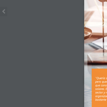
"Quería s
pero que
que const
solares. 
sector y 
organiza
bastante 