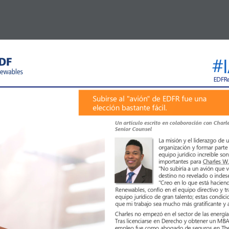
#
EDFR
Subirse al "avión" de EDFR fue una 
elección bastante fácil.
Un artículo escrito en colaboración con Charl
Senior Counsel
La misión y el liderazgo de 
organización 
y formar parte
equipo jurídico increíble so
W.
importantes 
para 
Charles
"No subiría a un avión que v
destino no revelado o indese
"Creo en lo que está hacien
Renewables, 
confío
en el equipo directivo y t
equipo jurídico de gran talento; estas condic
que mi trabajo sea mucho más gratificante y 
Charles no empezó en el sector de las energía
Tras licenciarse en Derecho y obtener 
un MB
empleo fue como abogado de seguros en The 