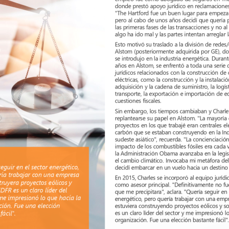
donde prestó apoyo jurídico en reclamaciones y
"The Hartford fue un buen lugar para empezar
pero al cabo de unos años decidí que quería p
las primeras fases de las 
transacciones 
y no al
algo ha ido mal y las partes intentan arreglar l
Esto motivó su traslado a la división de redes
Alstom (posteriormente adquirida por GE), do
se introdujo en la industria energética. Duran
años en Alstom, se enfrentó a toda una serie d
jurídicos relacionados con la construcción de 
eléctricas, como la 
construcción 
y la instalació
adquisición y la cadena de suministro, la logíst
transporte, la exportación e importación de eq
cuestiones fiscales. 
Sin embargo, los tiempos 
cambiaban 
y Charl
replantearse su papel en Alstom. "La mayoría 
proyectos en los que trabajé eran centrales elé
carbón que se estaban construyendo en la Indi
sudeste asiático", recuerda. "La concienciación
impacto de los combustibles fósiles era cada 
la Administración Obama avanzaba en la legis
el cambio climático. Invocaba mi metáfora del
eguir en el sector energético, 
decidí embarcar en un vuelo hacia un destino 
ría trabajar con una empresa 
En 2015, Charles se incorporó al equipo jurídi
ruyera proyectos eólicos y 
como asesor principal. "Definitivamente no fu
EDFR es un claro líder del 
que me precipitara", aclara. "Quería seguir en 
me impresionó lo que hacía la 
energético, pero quería trabajar con una emp
ción. Fue una elección 
estuviera construyendo proyectos eólicos y so
es un claro líder del sector y me impresionó lo
fácil".
organización. Fue una elección bastante fácil".