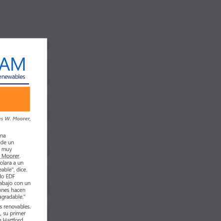
IAM
enewables
es W. Moorer, 
una 
 de un 
n muy 
 Moorer
. 
olara a un 
able", dice. 
do EDF 
rabajo con un 
iones hacen 
agradable."
s renovables. 
A
, su primer 
Hartford, 