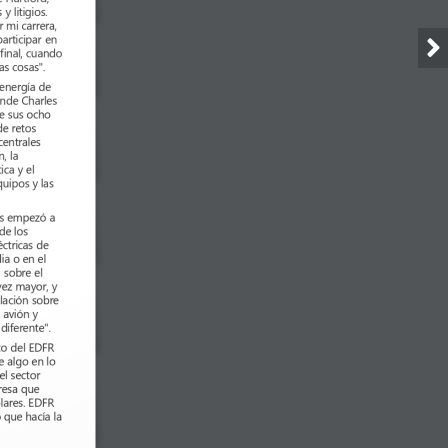
 litigios. 
 mi carrera, 
articipar en 
 final, cuando 
as cosas".
/energía de 
nde Charles 
te sus ocho 
e retos 
centrales 
n, la 
ica y el 
uipos y las 
es empezó a 
de los 
ctricas de 
a o en el 
 sobre el 
vez mayor, y 
lación sobre 
 avión y 
diferente".
co del EDFR 
e algo en lo 
el sector 
resa que 
lares. EDFR 
 que hacía la 