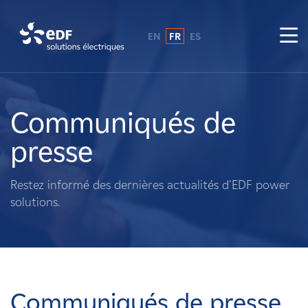
EN
FR
ES
Pourquoi EDF power solutions ?
A propos de nous
Communiqués de
presse
Ce que nous faisons
Restez informé des dernières actualités d'EDF power
Propriétaires fonciers
solutions.
Fournisseurs
Projets
Communiqués de presse