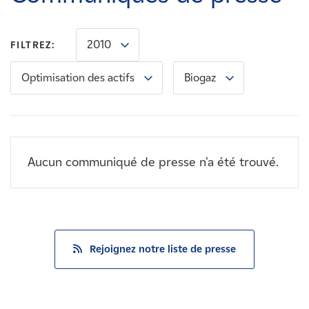
Carrières
2010
FILTREZ:
Nouvelles
Optimisation des actifs
Biogaz
Contactez-nous
Affiliés
Aucun communiqué de presse n'a été trouvé.
Rejoignez notre liste de presse