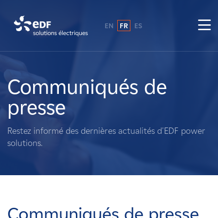
EN
FR
ES
Pourquoi EDF power solutions ?
A propos de nous
Communiqués de
presse
Ce que nous faisons
Restez informé des dernières actualités d'EDF power
Propriétaires fonciers
solutions.
Fournisseurs
Projets
Communiqués de presse