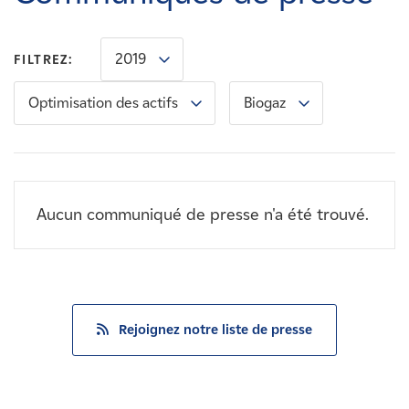
Carrières
2019
FILTREZ:
Nouvelles
Optimisation des actifs
Biogaz
Contactez-nous
Affiliés
Aucun communiqué de presse n'a été trouvé.
Rejoignez notre liste de presse