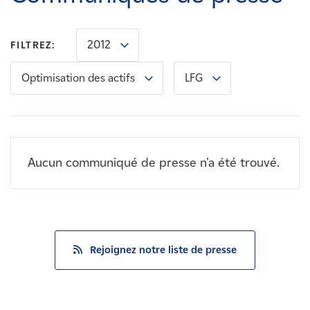
Carrières
2012
FILTREZ:
Nouvelles
Optimisation des actifs
LFG
Contactez-nous
Affiliés
Aucun communiqué de presse n'a été trouvé.
Rejoignez notre liste de presse