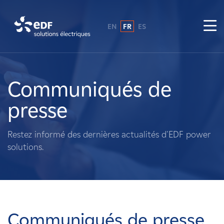
EN
FR
ES
Pourquoi EDF power solutions ?
A propos de nous
Communiqués de
presse
Ce que nous faisons
Restez informé des dernières actualités d'EDF power
Propriétaires fonciers
solutions.
Fournisseurs
Projets
Communiqués de presse