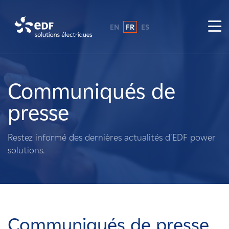
EN
FR
ES
Pourquoi EDF power solutions ?
A propos de nous
Communiqués de
presse
Ce que nous faisons
Restez informé des dernières actualités d'EDF power
Propriétaires fonciers
solutions.
Fournisseurs
Projets
Communiqués de presse